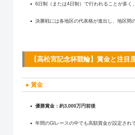
6日制（または4日制）で行われることが多く
決勝戦には各地区の代表格が進出し、地区間
【高松宮記念杯競輪】賞金と注目
● 賞金
優勝賞金：約3,000万円前後
年間のGIレースの中でも高額賞金が設定され