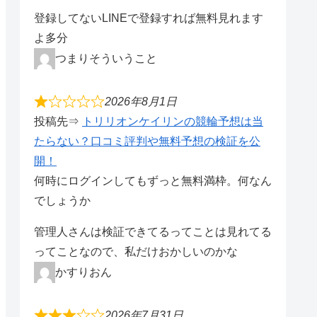
登録してないLINEで登録すれば無料見れます
よ多分
つまりそういうこと
2026年8月1日
投稿先⇒
トリリオンケイリンの競輪予想は当
たらない？口コミ評判や無料予想の検証を公
開！
何時にログインしてもずっと無料満枠。何なん
でしょうか
管理人さんは検証できてるってことは見れてる
ってことなので、私だけおかしいのかな
かすりおん
2026年7月31日