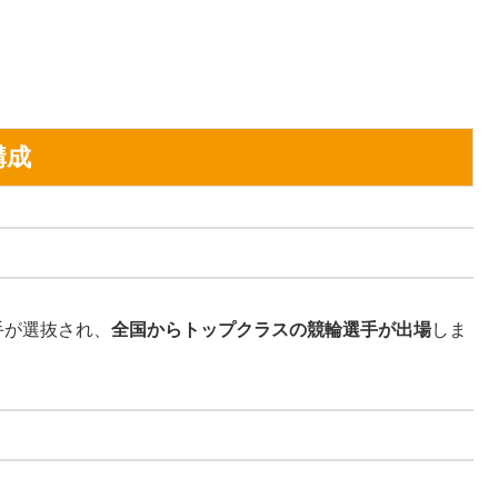
構成
手が選抜され、
全国からトップクラスの競輪選手が出場
しま