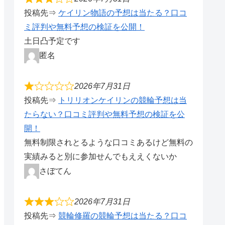
投稿先⇒
ケイリン物語の予想は当たる？口コ
ミ評判や無料予想の検証を公開！
土日凸予定です
匿名
2026年7月31日
投稿先⇒
トリリオンケイリンの競輪予想は当
たらない？口コミ評判や無料予想の検証を公
開！
無料制限されとるような口コミあるけど無料の
実績みると別に参加せんでもええくないか
さぼてん
2026年7月31日
投稿先⇒
競輪修羅の競輪予想は当たる？口コ