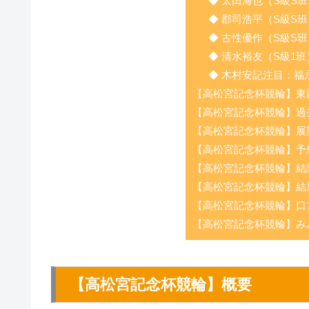
◆ 太田海也（S級S班
◆ 郡司浩平（S級S班
◆ 古性優作（S級S班
◆ 清水裕友（S級1班
◆ 木村安記注目：福
【高松宮記念杯競輪】東
【高松宮記念杯競輪】過
【高松宮記念杯競輪】展
【高松宮記念杯競輪】予
【高松宮記念杯競輪】結
【高松宮記念杯競輪】結
【高松宮記念杯競輪】口
【高松宮記念杯競輪】み
【高松宮記念杯競輪】概要