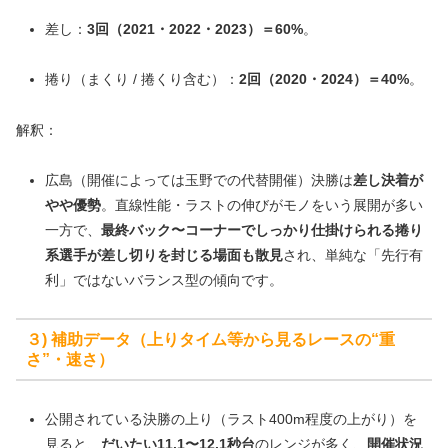
差し：
3回（2021・2022・2023）＝60%
。
捲り（まくり / 捲くり含む）：
2回（2020・2024）＝40%
。
解釈：
広島（開催によっては玉野での代替開催）決勝は
差し決着が
やや優勢
。直線性能・ラストの伸びがモノをいう展開が多い
一方で、
最終バック〜コーナーでしっかり仕掛けられる捲り
系選手が差し切りを封じる場面も散見
され、単純な「先行有
利」ではないバランス型の傾向です。
３) 補助データ（上りタイム等から見るレースの“重
さ”・速さ）
公開されている決勝の上り（ラスト400m程度の上がり）を
見ると、
だいたい11.1〜12.1秒台
のレンジが多く、
開催状況