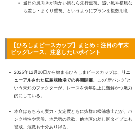
当日の風向きが向かい風なら先行重視、追い風や横風な
ら差し・まくり重視、というようにプランを複数用意
【
ひろしまピースカップ
】まとめ：注目の年末
ビッグレース、注意したいポイント
2025年12月20日から始まるひろしまピースカップは、
リニ
ューアルされた広島競輪場での再開開催
。この“新バンク”と
いう未知のファクターが、レースを例年以上に難解かつ魅力
的にしている。
本命はもちろん実力・安定度ともに抜群の松浦悠士だが、バ
ンク特性や天候、地元勢の意欲、他地区の差し脚タイプにも
警戒。混戦も十分あり得る。