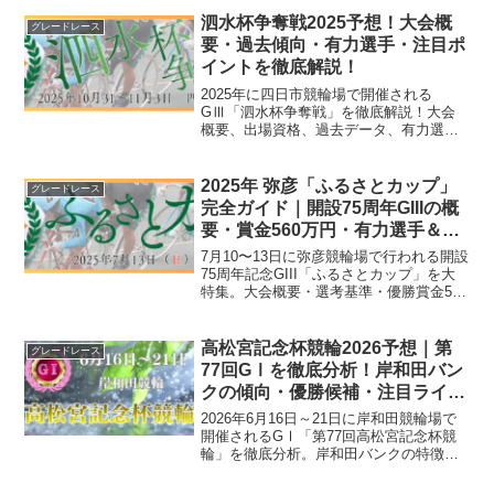
優作・犬伏湧也ら注目選手、海風バンク
攻略の鍵まで3解説。
泗水杯争奪戦2025予想！大会概
グレードレース
要・過去傾向・有力選手・注目ポ
イントを徹底解説！
2025年に四日市競輪場で開催される
GⅢ「泗水杯争奪戦」を徹底解説！大会
概要、出場資格、過去データ、有力選
手、注目ポイント、そして今年の展望ま
で、競輪ファン必見の予想ガイドです。
2025年 弥彦「ふるさとカップ」
グレードレース
完全ガイド｜開設75周年GIIIの概
要・賞金560万円・有力選手＆過
去データ分析
7月10〜13日に弥彦競輪場で行われる開設
75周年記念GIII「ふるさとカップ」を大
特集。大会概要・選考基準・優勝賞金560
万円・歴代優勝者・脇本雄太や松浦悠士
ら注目選手の勝ち筋、長い直線63 mバン
ク攻略のポイントまで網羅しました。
高松宮記念杯競輪2026予想｜第
グレードレース
77回GⅠを徹底分析！岸和田バン
クの傾向・優勝候補・注目ライン
を解説
2026年6月16日～21日に岸和田競輪場で
開催されるGⅠ「第77回高松宮記念杯競
輪」を徹底分析。岸和田バンクの特徴や
過去データ、有利な脚質、優勝候補、SS
班・地区別戦力を詳しく解説します。