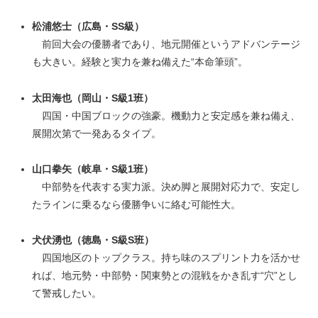
松浦悠士（広島・SS級）
前回大会の優勝者であり、地元開催というアドバンテージ
も大きい。経験と実力を兼ね備えた“本命筆頭”。
太田海也（岡山・S級1班）
四国・中国ブロックの強豪。機動力と安定感を兼ね備え、
展開次第で一発あるタイプ。
山口拳矢（岐阜・S級1班）
中部勢を代表する実力派。決め脚と展開対応力で、安定し
たラインに乗るなら優勝争いに絡む可能性大。
犬伏湧也（徳島・S級S班）
四国地区のトップクラス。持ち味のスプリント力を活かせ
れば、地元勢・中部勢・関東勢との混戦をかき乱す“穴”とし
て警戒したい。