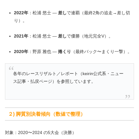
2022年
：松浦 悠士 —
差し
で連覇（最終2角の追走→差し切
り）。
2021年
：松浦 悠士 —
差し
で優勝（地元完全V）。
2020年
：野原 雅也 —
捲くり
（最終バック〜まくり一撃）。
各年のレースリザルト／レポート（keirin公式系・ニュー
ス記事・払戻ページ）を参照しています。
２) 脚質別決着傾向（数値で整理）
対象：2020〜2024 の5大会（決勝）