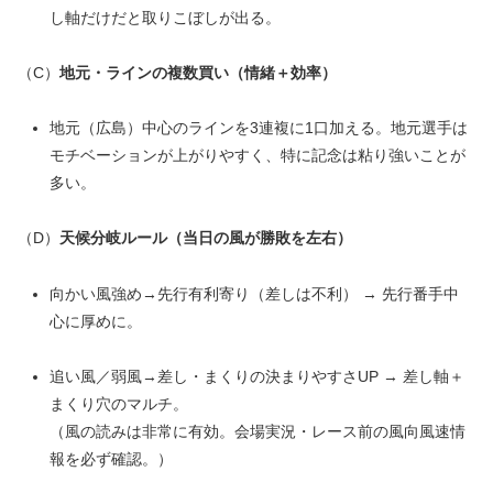
し軸だけだと取りこぼしが出る。
（C）
地元・ラインの複数買い（情緒＋効率）
地元（広島）中心のラインを3連複に1口加える。地元選手は
モチベーションが上がりやすく、特に記念は粘り強いことが
多い。
（D）
天候分岐ルール（当日の風が勝敗を左右）
向かい風強め→先行有利寄り（差しは不利） → 先行番手中
心に厚めに。
追い風／弱風→差し・まくりの決まりやすさUP → 差し軸＋
まくり穴のマルチ。
（風の読みは非常に有効。会場実況・レース前の風向風速情
報を必ず確認。）