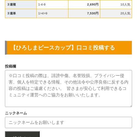
３連複
1-4-9
2,690円
10人気
３連単
1>4>9
7,530円
20人気
【
ひろしまピースカップ
】口コミ投稿する
投稿欄
ニックネーム