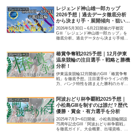
レジェンド神山雄一郎カップ
グレードレース
2026予想｜過去データ徹底分析
から決まり手・展開傾向・狙い目
を解説
2026年5月30日～6月2日開催の宇都宮
GⅢ「レジェンド神山雄一郎カップ」を
徹底分析。過去データから決まり手傾
向・有利な脚質・ライン戦略を解説し、
予想の狙い方を詳しく紹介します。
椿賞争奪戦2025予想｜12月伊東
グレードレース
温泉競輪の注目選手・戦略と勝機
分析！
伊東温泉競輪12月開催のGIII「椿賞争奪
戦」を徹底予想。注目選手やラインの勢
力、バンク特性を踏まえた勝利のカギを
分析。ファン必見の展望記事。
阿波おどり杯争覇戦2025予想｜
グレードレース
小松島GIIIを制すのは誰だ？歴代
優勝・賞金・有力選手を分析
2025年7月3〜6日開催、小松島競輪開設
75周年記念GIII「阿波おどり杯争覇戦」
を徹底ガイド。大会概要、出場資格、優
勝賞金560万円、過去10年の優勝者、古性