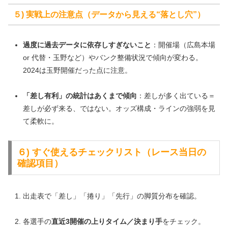
５) 実戦上の注意点（データから見える“落とし穴”）
過度に過去データに依存しすぎないこと
：開催場（広島本場
or 代替・玉野など）やバンク整備状況で傾向が変わる。
2024は玉野開催だった点に注意。
「差し有利」の統計はあくまで傾向
：差しが多く出ている＝
差しが必ず来る、ではない。オッズ構成・ラインの強弱を見
て柔軟に。
６) すぐ使えるチェックリスト（レース当日の
確認項目）
出走表で「差し」「捲り」「先行」の脚質分布を確認。
各選手の
直近3開催の上りタイム／決まり手
をチェック。