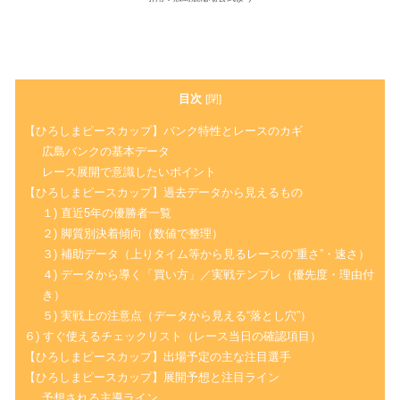
目次
[
閉
]
【ひろしまピースカップ】バンク特性とレースのカギ
広島バンクの基本データ
レース展開で意識したいポイント
【ひろしまピースカップ】過去データから見えるもの
１) 直近5年の優勝者一覧
２) 脚質別決着傾向（数値で整理）
３) 補助データ（上りタイム等から見るレースの“重さ”・速さ）
４) データから導く「買い方」／実戦テンプレ（優先度・理由付
き）
５) 実戦上の注意点（データから見える“落とし穴”）
６) すぐ使えるチェックリスト（レース当日の確認項目）
【ひろしまピースカップ】出場予定の主な注目選手
【ひろしまピースカップ】展開予想と注目ライン
予想される主導ライン