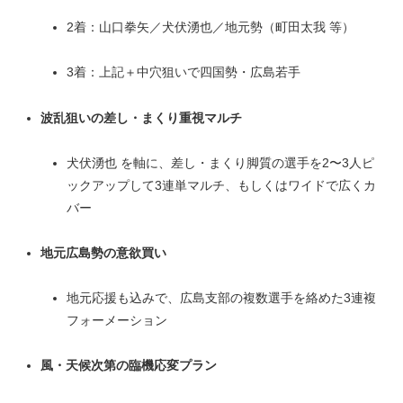
2着：山口拳矢／犬伏湧也／地元勢（町田太我 等）
3着：上記＋中穴狙いで四国勢・広島若手
波乱狙いの差し・まくり重視マルチ
犬伏湧也 を軸に、差し・まくり脚質の選手を2〜3人ピ
ックアップして3連単マルチ、もしくはワイドで広くカ
バー
地元広島勢の意欲買い
地元応援も込みで、広島支部の複数選手を絡めた3連複
フォーメーション
風・天候次第の臨機応変プラン