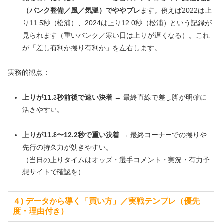
（バンク整備／風／気温）でややブレ
ます。例えば2022は上
り11.5秒（松浦）、2024は上り12.0秒（松浦）という記録が
見られます（重いバンク／寒い日は上りが遅くなる）。これ
が「差し有利か捲り有利か」を左右します。
実務的観点：
上りが11.3秒前後で速い決着
→ 最終直線で差し脚が明確に
活きやすい。
上りが11.8〜12.2秒で重い決着
→ 最終コーナーでの捲りや
先行の持久力が効きやすい。
（当日の上りタイムはオッズ・選手コメント・実況・有力予
想サイトで確認を）
４) データから導く「買い方」／実戦テンプレ（優先
度・理由付き）