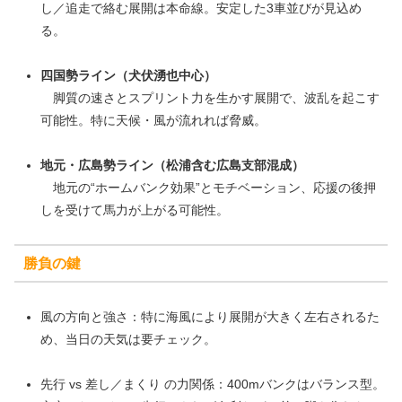
し／追走で絡む展開は本命線。安定した3車並びが見込め
る。
四国勢ライン（犬伏湧也中心）
脚質の速さとスプリント力を生かす展開で、波乱を起こす
可能性。特に天候・風が流れれば脅威。
地元・広島勢ライン（松浦含む広島支部混成）
地元の“ホームバンク効果”とモチベーション、応援の後押
しを受けて馬力が上がる可能性。
勝負の鍵
風の方向と強さ：特に海風により展開が大きく左右されるた
め、当日の天気は要チェック。
先行 vs 差し／まくり の力関係：400mバンクはバランス型。