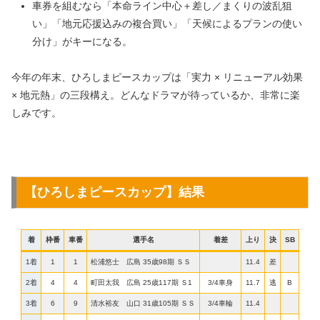
車券を組むなら「本命ライン中心＋差し／まくりの波乱狙
い」「地元応援込みの複合買い」「天候によるプランの使い
分け」がキーになる。
今年の年末、ひろしまピースカップは「実力 × リニューアル効果
× 地元熱」の三段構え。どんなドラマが待っているか、非常に楽
しみです。
【
ひろしまピースカップ
】結果
着
枠番
車番
選手名
着差
上り
決
SB
1着
1
1
松浦悠士 広島 35歳98期 ＳＳ
11.4
差
2着
4
4
町田太我 広島 25歳117期 Ｓ1
3/4車身
11.7
逃
B
3着
6
9
清水裕友 山口 31歳105期 ＳＳ
3/4車輪
11.4