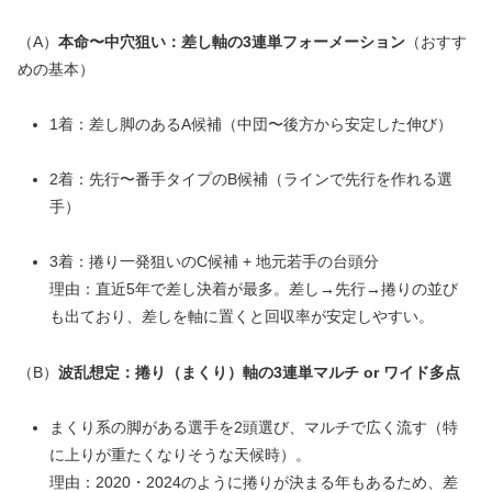
（A）
本命〜中穴狙い：差し軸の3連単フォーメーション
（おすす
めの基本）
1着：差し脚のあるA候補（中団〜後方から安定した伸び）
2着：先行〜番手タイプのB候補（ラインで先行を作れる選
手）
3着：捲り一発狙いのC候補 + 地元若手の台頭分
理由：直近5年で差し決着が最多。差し→先行→捲りの並び
も出ており、差しを軸に置くと回収率が安定しやすい。
（B）
波乱想定：捲り（まくり）軸の3連単マルチ or ワイド多点
まくり系の脚がある選手を2頭選び、マルチで広く流す（特
に上りが重たくなりそうな天候時）。
理由：2020・2024のように捲りが決まる年もあるため、差