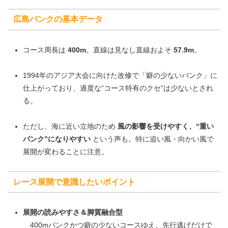
広島バンクの基本データ
コース周長は
400m
。直線は見なし直線およそ
57.9m
。
1994年のアジア大会に向けた改修で「癖の少ないバンク」に
仕上がっており、過度な“コース特有のクセ”は少ないとされ
る。
ただし、海に近い立地のため
風の影響を受けやすく、“重い
バンク”になりやすい
という声も。特に追い風・向かい風で
展開が変わることに注意。
レース展開で意識したいポイント
展開の読みやすさ＆脚質融合型
400mバンクかつ癖の少ないコースゆえ、先行逃げだけで