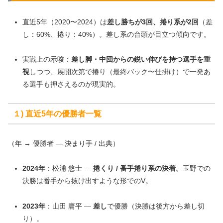
直近5年（2020〜2024）は
差し勝ちが3回、捲り系が2回
（差
し：60%、捲り：40%）。差し系の台頭が目立つ傾向です。
実戦上の示唆：
差し脚・中団からの鋭い伸びを持つ選手を重
視
しつつ、展開次第で捲り（最終バック〜仕掛け）で一発あ
る選手も押さえるのが現実的。
１) 直近5年の優勝者一覧
（年 → 優勝者 — 決まり手 / 出典）
2024年
：松浦 悠士 —
捲くり / 番手捲り系の決着
。玉野での
決勝は番手から抜け出すような形でのV。
2023年
：山田 庸平 —
差し
で優勝（決勝は後方から差し切
り）。