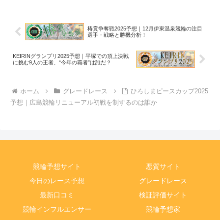
椿賞争奪戦2025予想｜12月伊東温泉競輪の注目
選手・戦略と勝機分析！
KEIRINグランプリ2025予想｜平塚での頂上決戦
に挑む9人の王者、“今年の覇者”は誰だ？
ホーム
グレードレース
ひろしまピースカップ2025
予想｜広島競輪リニューアル初戦を制するのは誰か
競輪予想サイト
悪質サイト
今日のレース予想
グレードレース
最新口コミ
検証評価サイト
競輪インフルエンサー
競輪予想家