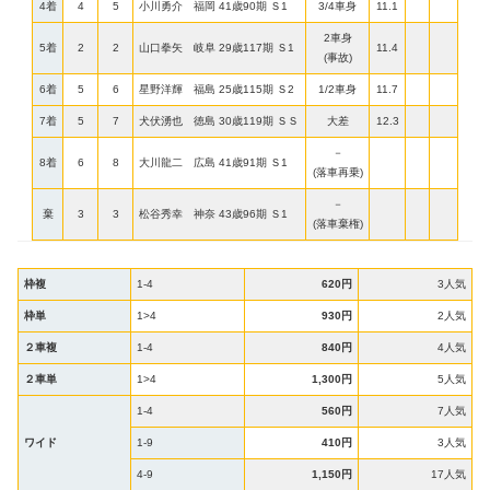
4着
4
5
小川勇介 福岡 41歳90期 Ｓ1
3/4車身
11.1
2車身
5着
2
2
山口拳矢 岐阜 29歳117期 Ｓ1
11.4
(事故)
6着
5
6
星野洋輝 福島 25歳115期 Ｓ2
1/2車身
11.7
7着
5
7
犬伏湧也 徳島 30歳119期 ＳＳ
大差
12.3
－
8着
6
8
大川龍二 広島 41歳91期 Ｓ1
(落車再乗)
－
棄
3
3
松谷秀幸 神奈 43歳96期 Ｓ1
(落車棄権)
枠複
1-4
620円
3人気
枠単
1>4
930円
2人気
２車複
1-4
840円
4人気
２車単
1>4
1,300円
5人気
1-4
560円
7人気
ワイド
1-9
410円
3人気
4-9
1,150円
17人気