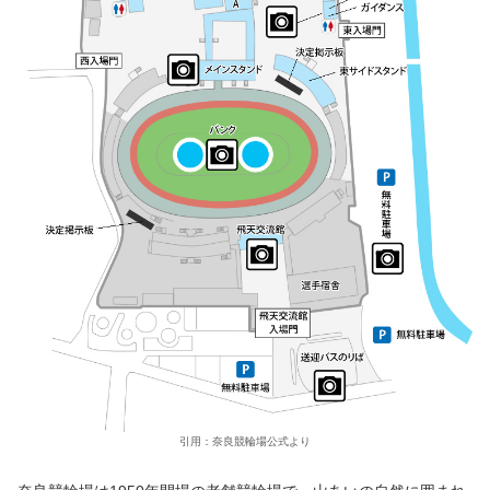
引用：奈良競輪場公式より