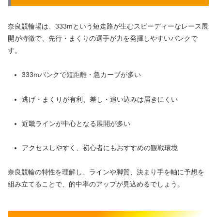
奈良競輪場は、333mという短走路が生むスピーディーなレース展
開が特徴で、先行・まくりの選手が力を発揮しやすいバンクで
す。
333mバンクで短距離・急カーブが多い
逃げ・まくりが有利、差し・追い込みは届きにくい
近畿ラインが中心となる展開が多い
アクセスしやすく、初心者にもおすすめの観戦環境
奈良競輪の特性を理解し、ラインや脚質、決まり手を軸に予想を
組み立てることで、的中率のアップが見込めるでしょう。