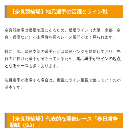
【奈良競輪場】地元選手の活躍とライン戦
奈良競輪場は近畿地区にあるため、近畿ライン（大阪・京都・奈
良・兵庫など）が主導権を握るレース展開がよく見られます。
特に、地元奈良支部の選手たちは奈良バンクを熟知しており、先
行力に長けた選手がそろっているため、
地元選手がラインの起点
となるケース
も多くあります。
注目選手が出場する場合は、素直にライン重視で狙っていくのが
基本です。
【奈良競輪場】代表的な開催レース「春日賞争
覇戦（G3）」