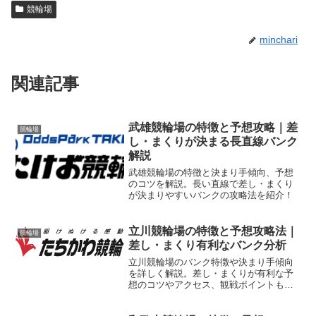
競輪場
minchari
関連記事
武雄競輪場の特徴と予想攻略｜差
競輪場
し・まくりが決まる長直線バンク
解説
武雄競輪場の特徴と決まり手傾向、予想
のコツを解説。長い直線で差し・まくり
が決まりやすいバンクの攻略法を紹介！
立川競輪場の特徴と予想攻略法｜
競輪場
差し・まくり有利なバンク分析
立川競輪場のバンク特徴や決まり手傾向
を詳しく解説。差し・まくりが有利な予
想のコツやアクセス、観戦ポイントも紹
介！