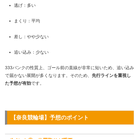
逃げ：多い
まくり：平均
差し：やや少ない
追い込み：少ない
333バンクの性質上、ゴール前の直線が非常に短いため、追い込み
で届かない展開が多くなります。そのため、
先行ラインを重視し
た予想が有効
です。
【奈良競輪場】予想のポイント