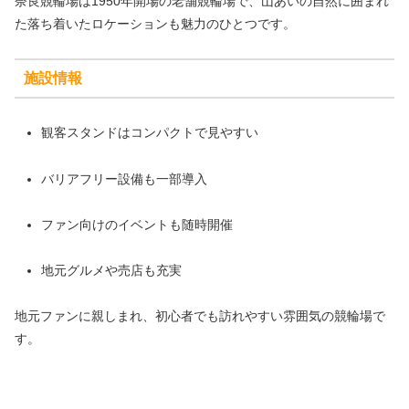
奈良競輪場は1950年開場の老舗競輪場で、山あいの自然に囲まれ
た落ち着いたロケーションも魅力のひとつです。
施設情報
観客スタンドはコンパクトで見やすい
バリアフリー設備も一部導入
ファン向けのイベントも随時開催
地元グルメや売店も充実
地元ファンに親しまれ、初心者でも訪れやすい雰囲気の競輪場で
す。