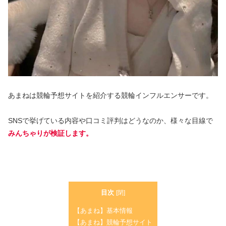
あまねは競輪予想サイトを紹介する競輪インフルエンサーです。
SNSで挙げている内容や口コミ評判はどうなのか、様々な目線で
みんちゃりが検証します。
目次
[
閉
]
【あまね】基本情報
【あまね】競輪予想サイト