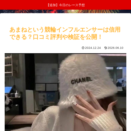
【追加】今日のレース予想
あまねという競輪インフルエンサーは信用
できる？口コミ評判や検証を公開！
2024.12.24
2026.06.10