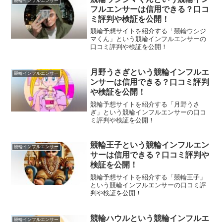
競輪インフルエンサー
フルエンサーは信用できる？口コ
ミ評判や検証を公開！
競輪予想サイトを紹介する「競輪ウシジ
マくん」という競輪インフルエンサーの
口コミ評判や検証を公開！
月野うさぎという競輪インフルエ
競輪インフルエンサー
ンサーは信用できる？口コミ評判
や検証を公開！
競輪予想サイトを紹介する「月野うさ
ぎ」という競輪インフルエンサーの口コ
ミ評判や検証を公開！
競輪王子という競輪インフルエン
競輪インフルエンサー
サーは信用できる？口コミ評判や
検証を公開！
競輪予想サイトを紹介する「競輪王子」
という競輪インフルエンサーの口コミ評
判や検証を公開！
競輪ハウルという競輪インフルエ
競輪インフルエンサー