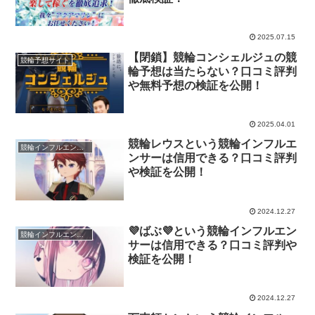
2025.07.15
【閉鎖】競輪コンシェルジュの競
競輪予想サイト
輪予想は当たらない？口コミ評判
や無料予想の検証を公開！
2025.04.01
競輪レウスという競輪インフルエ
競輪インフルエンサー
ンサーは信用できる？口コミ評判
や検証を公開！
2024.12.27
💜ばぶ💜という競輪インフルエン
競輪インフルエンサー
サーは信用できる？口コミ評判や
検証を公開！
2024.12.27