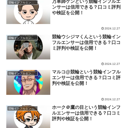
万車師ケンという競輪インフルエ
競輪インフルエンサー
ンサーは信用できる？口コミ評判
や検証を公開！
2024.12.27
競輪ウシジマくんという競輪イン
競輪インフルエンサー
フルエンサーは信用できる？口コ
ミ評判や検証を公開！
2024.12.27
マルコ@競輪という競輪インフル
競輪インフルエンサー
エンサーは信用できる？口コミ評
判や検証を公開！
2024.12.27
ホーク＠鷹の目という競輪インフ
競輪インフルエンサー
ルエンサーは信用できる？口コミ
評判や検証を公開！