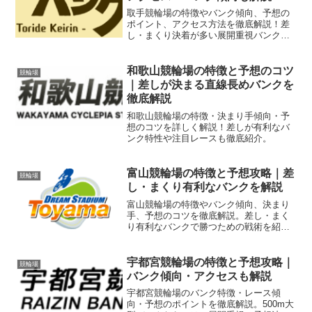
取手競輪場の特徴やバンク傾向、予想の
ポイント、アクセス方法を徹底解説！差
し・まくり決着が多い展開重視バンクの
攻略法も紹介。
和歌山競輪場の特徴と予想のコツ
競輪場
｜差しが決まる直線長めバンクを
徹底解説
和歌山競輪場の特徴・決まり手傾向・予
想のコツを詳しく解説！差しが有利なバ
ンク特性や注目レースも徹底紹介。
富山競輪場の特徴と予想攻略｜差
競輪場
し・まくり有利なバンクを解説
富山競輪場の特徴やバンク傾向、決まり
手、予想のコツを徹底解説。差し・まく
り有利なバンクで勝つための戦術を紹
介！
宇都宮競輪場の特徴と予想攻略｜
競輪場
バンク傾向・アクセスも解説
宇都宮競輪場のバンク特徴・レース傾
向・予想のポイントを徹底解説。500m大