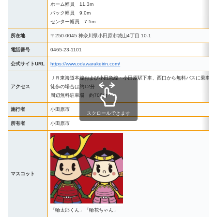
ホーム幅員 11.3m
バック幅員 9.0m
センター幅員 7.5m
所在地
〒250-0045 神奈川県小田原市城山4丁目 10-1
電話番号
0465-23-1101
公式サイトURL
https://www.odawarakeirin.com/
ＪＲ東海道本線および小田急線・小田原駅下車、西口から無料バスに乗車、
アクセス
徒歩の場合は約12分
周辺無料駐車場 約700台
施行者
小田原市
スクロールできます
所有者
小田原市
マスコット
「輪太郎くん」「輪花ちゃん」