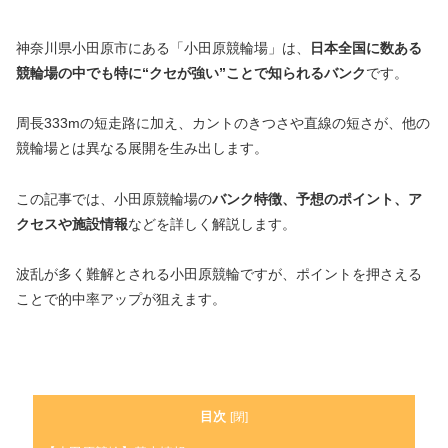
神奈川県小田原市にある「小田原競輪場」は、
日本全国に数ある
競輪場の中でも特に“クセが強い”ことで知られるバンク
です。
周長333mの短走路に加え、カントのきつさや直線の短さが、他の
競輪場とは異なる展開を生み出します。
この記事では、小田原競輪場の
バンク特徴、予想のポイント、ア
クセスや施設情報
などを詳しく解説します。
波乱が多く難解とされる小田原競輪ですが、ポイントを押さえる
ことで的中率アップが狙えます。
目次
[
閉
]