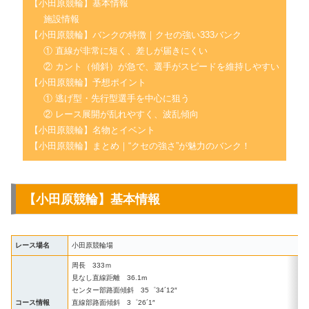
【小田原競輪】基本情報
施設情報
【小田原競輪】バンクの特徴｜クセの強い333バンク
① 直線が非常に短く、差しが届きにくい
② カント（傾斜）が急で、選手がスピードを維持しやすい
【小田原競輪】予想ポイント
① 逃げ型・先行型選手を中心に狙う
② レース展開が乱れやすく、波乱傾向
【小田原競輪】名物とイベント
【小田原競輪】まとめ｜“クセの強さ”が魅力のバンク！
【小田原競輪】基本情報
レース場名
小田原競輪場
周長 333ｍ
見なし直線距離 36.1m
センター部路面傾斜 35゜34´12″
コース情報
直線部路面傾斜 3゜26´1″