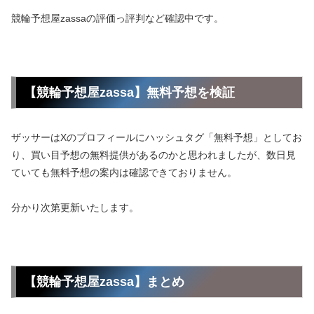
競輪予想屋zassaの評価っ評判など確認中です。
【競輪予想屋zassa】無料予想を検証
ザッサーはXのプロフィールにハッシュタグ「無料予想」としてお
り、買い目予想の無料提供があるのかと思われましたが、数日見
ていても無料予想の案内は確認できておりません。
分かり次第更新いたします。
【競輪予想屋zassa】まとめ