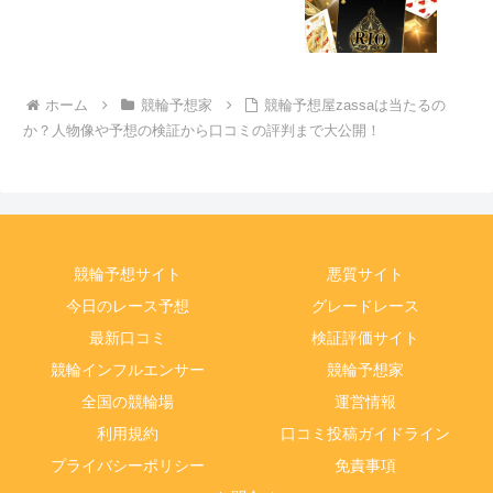
ホーム
競輪予想家
競輪予想屋zassaは当たるの
か？人物像や予想の検証から口コミの評判まで大公開！
競輪予想サイト
悪質サイト
今日のレース予想
グレードレース
最新口コミ
検証評価サイト
競輪インフルエンサー
競輪予想家
全国の競輪場
運営情報
利用規約
口コミ投稿ガイドライン
プライバシーポリシー
免責事項