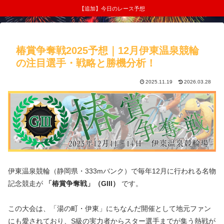
【追加】今日のレース予想
椿賞争奪戦2025予想｜12月伊東温泉競輪
の注目選手・戦略と勝機分析！
2025.11.19
2026.03.28
伊東温泉競輪（静岡県・333mバンク）で毎年12月に行われる名物
記念競走が
「椿賞争奪戦」（GIII）
です。
この大会は、「湯の町・伊東」にちなんだ開催として地元ファン
にも愛されており、S級の実力者からスター選手までが集う熱戦が