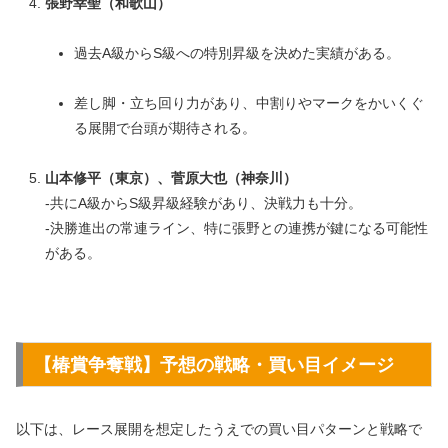
張野幸聖（和歌山）
過去A級からS級への特別昇級を決めた実績がある。
差し脚・立ち回り力があり、中割りやマークをかいくぐ
る展開で台頭が期待される。
山本修平（東京）、菅原大也（神奈川）
-共にA級からS級昇級経験があり、決戦力も十分。
-決勝進出の常連ライン、特に張野との連携が鍵になる可能性
がある。
【
椿賞争奪戦
】予想の戦略・買い目イメージ
以下は、レース展開を想定したうえでの買い目パターンと戦略で