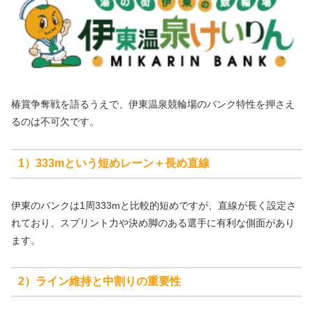
椿賞争奪戦を語るうえで、伊東温泉競輪場のバンク特性を押さえ
るのは不可欠です。
1）333mという短めレーン＋長め直線
伊東のバンクは1周333mと比較的短めですが、直線が長く設定さ
れており、スプリント力や決め脚のある選手に有利な側面があり
ます。
2）ライン維持と中割りの重要性