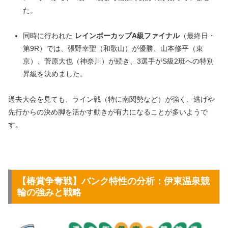
た。
同時に行われた
レインボーカップA級ファイナル
（最終日・
第9R）では、張野幸聖（和歌山）が優勝、山本修平（東
京）、菅原大也（神奈川）が続き、3選手がS級2班への特別
昇級を決めました。
過去大会を見ても、ライン戦（特に南関勢など）が強く、逃げや
先行からの決め脚を活かす動きが有力になることが多いようで
す。
【
椿賞争奪戦
】バンク特性の分析：伊東温泉競
輪の強みと戦略