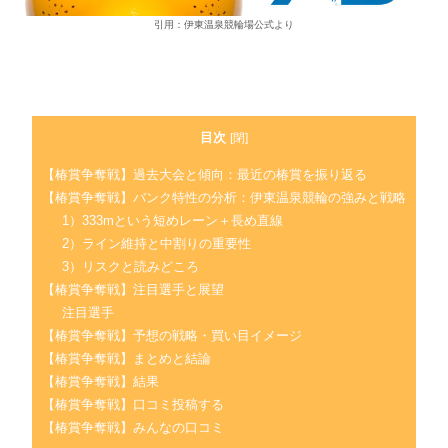
引用：伊東温泉競輪場公式より
目次
[
閉
]
【椿賞争奪戦】過去大会と傾向：最近の椿賞を振り返る
【椿賞争奪戦】バンク特性の分析：伊東温泉競輪の強みと戦略
1）333mという短めレーン＋長め直線
2）ライン維持と中割りの重要性
3）リスクと読みどころ
【椿賞争奪戦】注目選手と展望
注目選手
【椿賞争奪戦】予想の戦略・買い目イメージ
【椿賞争奪戦】まとめと結論
【椿賞争奪戦】結果
【椿賞争奪戦】口コミ投稿する
【椿賞争奪戦】みんなの口コミ