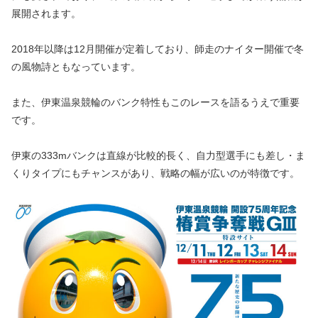
展開されます。
2018年以降は12月開催が定着しており、師走のナイター開催で冬
の風物詩ともなっています。
また、伊東温泉競輪のバンク特性もこのレースを語るうえで重要
です。
伊東の333mバンクは直線が比較的長く、自力型選手にも差し・ま
くりタイプにもチャンスがあり、戦略の幅が広いのが特徴です。