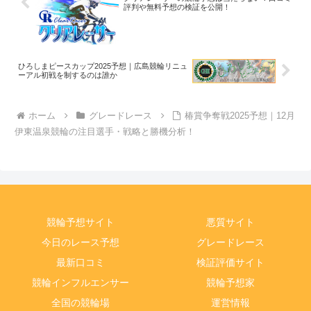
評判や無料予想の検証を公開！
ひろしまピースカップ2025予想｜広島競輪リニュ
ーアル初戦を制するのは誰か
ホーム
グレードレース
椿賞争奪戦2025予想｜12月
伊東温泉競輪の注目選手・戦略と勝機分析！
競輪予想サイト
悪質サイト
今日のレース予想
グレードレース
最新口コミ
検証評価サイト
競輪インフルエンサー
競輪予想家
全国の競輪場
運営情報