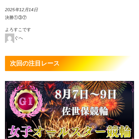
2025年12月14日
決勝①③⑦
よろすこです
ぐへ
次回の注目レース