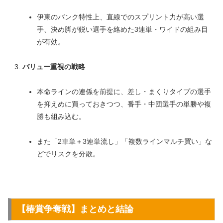
伊東のバンク特性上、直線でのスプリント力が高い選
手、決め脚が鋭い選手を絡めた3連単・ワイドの組み目
が有効。
バリュー重視の戦略
本命ラインの連係を前提に、差し・まくりタイプの選手
を抑えめに買っておきつつ、番手・中団選手の単勝や複
勝も組み込む。
また「2車単＋3連単流し」「複数ラインマルチ買い」な
どでリスクを分散。
【
椿賞争奪戦
】まとめと結論