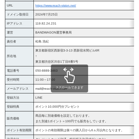
URL
https://www.reach-vision.net/
ドメイン取得日
2024年7月25日
IPアドレス
119.82.24.231
運営
BANDWAGON運営事務局
責任者
松島 浩紀
東京都新宿区西新宿3-3-13 西新宿水間ビル6R
所在地
↑
東京都渋谷区渋谷1丁目8番5号
電話番号
050-8889-3463
受付時間
11:00～17:00
スクロールできます
メールアドレス
mail@reach-vision.net
登録方法
LINE
登録特典
ポイント10,000円分プレゼント
商品毎に別途価格を設定しております。
販売価格
また別途1ポイント＝100円でも販売をしています。
ポイント有効期限
ポイントの有効期限は個々の購入日から6ヵ月以内となります。