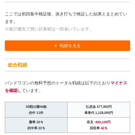
ここでは初回集中検証後、抜き打ちで検証した結果とまとめてい
ます。
※集計優先で買い目素材は一部省いています。
戦績を見る
総合戦績
バンドワゴンの無料予想のトータル戦績は以下のとおり
マイナス
を確認
しています。
50戦10勝40敗
払戻金 477,900円
的中 11件
車券代 1,128,000円
勝率 20％
収支
-650,100円
的中率 22％
回収率
42％