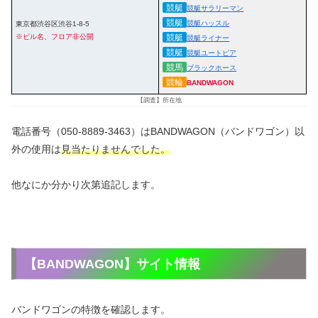
競艇
競艇サラリーマン
競艇
競艇ハッスル
東京都渋谷区渋谷1-8-5
※ビル名、フロア非公開
競艇
競艇ライナー
競艇
競艇ユートピア
競馬
ブラックホース
競輪
BANDWAGON
【調査】所在地
電話番号（050-8889-3463）はBANDWAGON（バンドワゴン）以
外の使用は
見当たりませんでした。
他なにか分かり次第追記します。
【BANDWAGON】サイト情報
バンドワゴンの特徴を確認します。