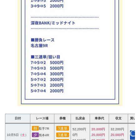
日付
レース場
券種
払戻金
車券代
収支
買い目
朝
3連単
取手7R
52,200円
20,000円
32,200円
夕
3連単
10月5日（
土
）
0円
20,000円
20,000円
熊本4R