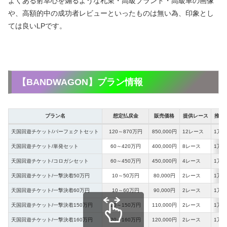
よくある射幸心を煽るような札束・高級ブランド・高級車の画像
や、高額的中の成功者レビューといったものは無い為、印象とし
ては良いLPです。
【BANDWAGON】プラン情報
プラン名
想定払戻金
販売価格
提供レース
推奨
天国回遊チケット/パーフェクトセット
120～870万円
850,000円
12レース
1万2
天国回遊チケット/単発セット
60～420万円
400,000円
8レース
1万2
天国回遊チケット/コロガシセット
60～450万円
450,000円
4レース
1万2
天国回遊チケット/一撃決着50万円
10～50万円
80,000円
2レース
1万2
天国回遊チケット/一撃決着60万円
10～60万円
90,000円
2レース
1万2
天国回遊チケット/一撃決着150万円
20～150万円
110,000円
2レース
1万2
天国回遊チケット/一撃決着160万円
20～160万円
120,000円
2レース
1万2