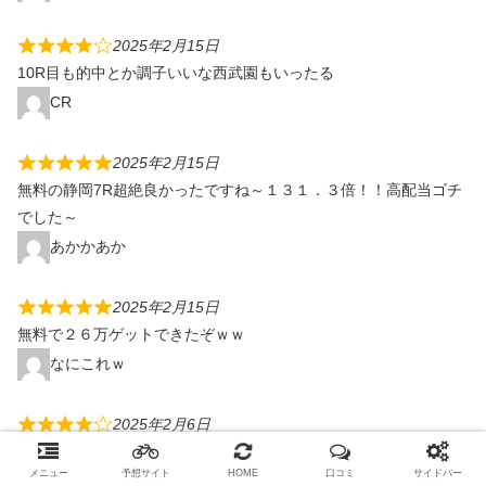
2025年2月15日
10R目も的中とか調子いいな西武園もいったる
CR
2025年2月15日
無料の静岡7R超絶良かったですね～１３１．３倍！！高配当ゴチ
でした～
あかかあか
2025年2月15日
無料で２６万ゲットできたぞｗｗ
なにこれｗ
2025年2月6日
岐阜４Rあたり！！２４．５倍！！
メニュー
予想サイト
HOME
口コミ
サイドバー
あかかあか