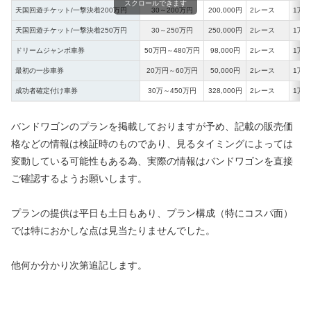
スクロールできます
天国回遊チケット/一撃決着200万円
30～200万円
200,000円
2レース
1万2
天国回遊チケット/一撃決着250万円
30～250万円
250,000円
2レース
1万2
ドリームジャンボ車券
50万円～480万円
98,000円
2レース
1万2
最初の一歩車券
20万円～60万円
50,000円
2レース
1万2
成功者確定付け車券
30万～450万円
328,000円
2レース
1万2
バンドワゴンのプランを掲載しておりますが予め、記載の販売価
格などの情報は検証時のものであり、見るタイミングによっては
変動している可能性もある為、実際の情報はバンドワゴンを直接
ご確認するようお願いします。
プランの提供は平日も土日もあり、プラン構成（特にコスパ面）
では特におかしな点は見当たりませんでした。
他何か分かり次第追記します。