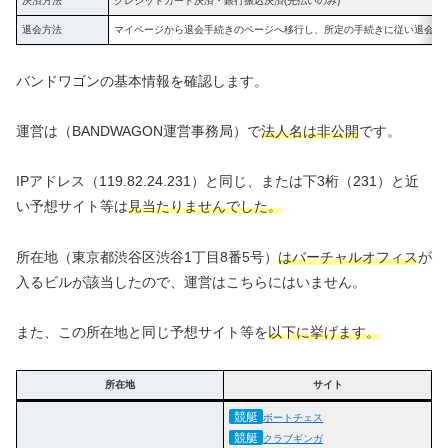
決済方法
クレジットカード決済・銀行振込決済(先払いのみ)
退会方法
マイページから退会手続きのページへ移行し、所定の手続きに従い退会処
バンドワゴンの基本情報を確認します。
運営は（BANDWAGON運営事務局）で
法人名は非公開
です。
IPアドレス（119.82.24.231）と同じ、または下3桁（231）と近
い予想サイト等は
見当たりませんでした。
所在地（東京都渋谷区渋谷1丁目8番5号）
はバーチャルオフィス
が
入るビルが該当したので、運営はこちらにはいません。
また、この所在地と同じ予想サイト等を
以下に挙げます。
所在地
サイト
競艇
ボートチェス
競艇
クラブギンガ