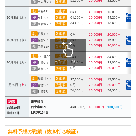
52,500円
20,000円
32,500円
夜
3連単
名古屋9R
朝
3連単
高松1R
36,000円
20,000円
16,000円
夕
3連単
10月3日（木）
64,200円
20,000円
44,200円
立川8R
33,600円
20,000円
13,600円
夜
3連単
名古屋9R
朝
3連単
松阪1R
0円
20,000円
20,000円
夕
3連単
10月2日（水）
36,900円
20,000円
16,900円
函館7R
0円
20,000円
20,000円
夜
3連単
函館11R
朝
3連単
小田原6R
54,600円
20,000円
34,600円
スクロールできます
夕
3連単
10月1日（火）
42,000円
20,000円
22,000円
川崎3R
0円
20,000円
20,000円
夜
3連単
豊橋6R
朝
3連単
和歌山6R
37,500円
20,000円
17,500円
夕
3連単
9月29日（
土
）
0円
20,000円
20,000円
弥彦6R
54,300円
20,000円
34,300円
夜
3連単
川崎7R
結果
勝率66％
的中率66％
463,800円
300,000円
163,800円
15戦10勝
回収率154％
的中10件
無料予想の戦績（抜き打ち検証）