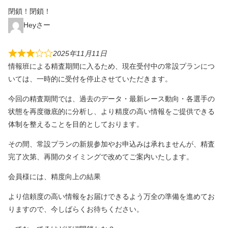
閉鎖！閉鎖！
Heyさー
2025年11月11日
情報班による精査期間に入るため、現在受付中の常設プランにつ
いては、一時的に受付を停止させていただきます。
今回の精査期間では、過去のデータ・最新レース動向・各選手の
状態を再度徹底的に分析し、より精度の高い情報をご提供できる
体制を整えることを目的としております。
その間、常設プランの新規参加やお申込みは承れませんが、精査
完了次第、再開のタイミングで改めてご案内いたします。
会員様には、精度向上の結果
より信頼度の高い情報をお届けできるよう万全の準備を進めてお
りますので、今しばらくお待ちください。