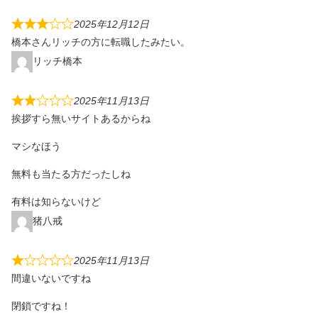
2025年12月12日
橋本さんリッチの方に転職したみたい。
リッチ橋本
2025年11月13日
挨拶すら無いサイトあるからね
マシなほう
無料も当たる方だったしね
有料は知らないけど
猪八戒
2025年11月13日
間違いないですね
閉鎖ですね！