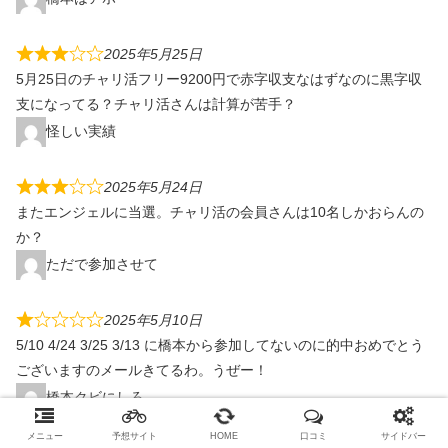
2025年5月25日
5月25日のチャリ活フリー9200円で赤字収支なはずなのに黒字収
支になってる？チャリ活さんは計算が苦手？
怪しい実績
2025年5月24日
またエンジェルに当選。チャリ活の会員さんは10名しかおらんの
か？
ただで参加させて
2025年5月10日
5/10 4/24 3/25 3/13 に橋本から参加してないのに的中おめでとう
ございますのメールきてるわ。うぜー！
橋本クビにしろ
メニュー
予想サイト
HOME
口コミ
サイドバー