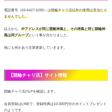
電話番号（03-6427-6285）は
競輪チャリ活以外の使用は見当たり
ませんでした。
以上から、
IPアドレスが同じ競艇神風と、その神風と同じ競輪神
風は同グループ
という事が分かりました。
他にも何かあり次第更新していきます。
【競輪チャリ活】サイト情報
競輪チャリ活のLPを確認します。
会員登録はLINEで、登録特典は10,000円分のポイントプレゼント
のようです。