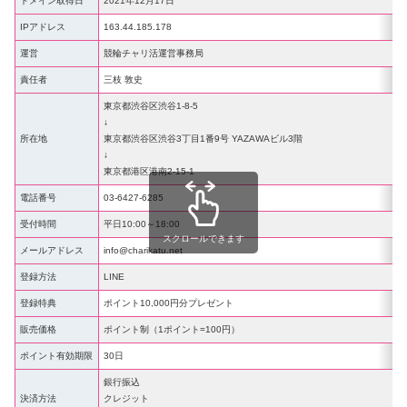
ドメイン取得日
2021年12月17日
IPアドレス
163.44.185.178
運営
競輪チャリ活運営事務局
責任者
三枝 敦史
東京都渋谷区渋谷1-8-5
↓
所在地
東京都渋谷区渋谷3丁目1番9号 YAZAWAビル3階
↓
東京都港区港南2-15-1
電話番号
03-6427-6285
受付時間
平日10:00～18:00
スクロールできます
メールアドレス
info@charikatu.net
登録方法
LINE
登録特典
ポイント10,000円分プレゼント
販売価格
ポイント制（1ポイント=100円）
ポイント有効期限
30日
銀行振込
決済方法
クレジット