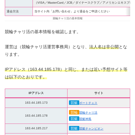
（VISA／MasterCard／JCB／ダイナースクラブ／アメリカンエキスプレ
退会方法
当サイト内「お問い合わせ」より退会をご申請ください
競輪チャリ活の基本情報
競輪チャリ活の基本情報を確認します。
運営は（競輪チャリ活運営事務局）となり、
法人名は非公開
とな
ります。
IPアドレス（163.44.185.178）と同じ、または近い予想サイト等
は以下のとおりです。
IPアドレス
サイト
競艇
163.44.185.173
ボートチェス
競輪
競輪チャリ活
163.44.185.178
競艇
競艇神風
競艇
163.44.185.217
競艇チャンピオン