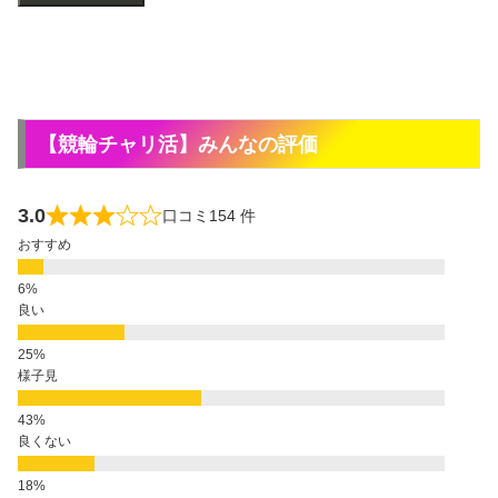
【競輪チャリ活】みんなの評価
3.0
口コミ154 件
おすすめ
良い
様子見
良くない