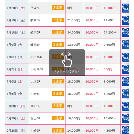
3連単
7月20日（
土
）
平塚6R
0円
10,000円
10,000円
3連単
7月19日（金）
岐阜5R
21,400円
10,000円
11,400円
3連単
7月18日（木）
岐阜5R
34,200円
10,000円
24,200円
3連単
7月9日（火）
岐阜5R
13,600円
10,000円
3,600円
3連単
7月8日（月）
小田原4R
0円
10,000円
10,000円
3連単
7月7日（
日
）
小松島6R
9,400円
10,000円
600円
スクロールできます
3連単
7月6日（
土
）
大垣5R
18,600円
10,000円
8,600円
3連単
7月5日（金）
小倉6R
16,200円
10,000円
6,200円
3連単
6月30日（
日
）
高松6R
0円
10,000円
10,000円
3連単
6月29日（
土
）
富山6R
16,600円
10,000円
16,600円
3連単
6月28日（金）
川崎6R
14,200円
10,000円
4,200円