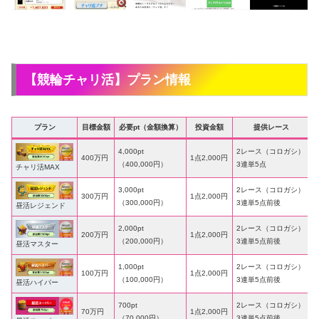
【競輪チャリ活】プラン情報
プラン
目標金額
必要pt（金額換算）
投資金額
提供レース
4,000pt
2レース（コロガシ）
400万円
1点2,000円
（400,000円）
3連単5点
チャリ活MAX
3,000pt
2レース（コロガシ）
300万円
1点2,000円
（300,000円）
3連単5点前後
昼活レジェンド
2,000pt
2レース（コロガシ）
200万円
1点2,000円
（200,000円）
3連単5点前後
昼活マスター
1,000pt
2レース（コロガシ）
100万円
1点2,000円
（100,000円）
3連単5点前後
昼活ハイパー
700pt
2レース（コロガシ）
70万円
1点2,000円
（70,000円）
3連単5点前後