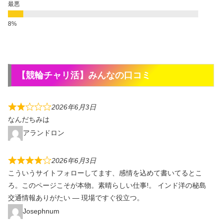
最悪
【競輪チャリ活】みんなの口コミ
2026年6月3日
なんだちみは
アランドロン
2026年6月3日
こういうサイトフォローしてます、感情を込めて書いてるとこ
ろ。このページこそが本物。素晴らしい仕事!。 インド洋の秘島
交通情報ありがたい — 現場ですぐ役立つ。
Josephnum