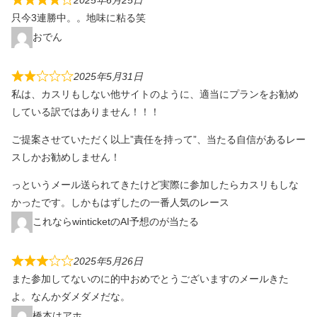
只今3連勝中。。地味に粘る笑
おでん
2025年5月31日
私は、カスリもしない他サイトのように、適当にプランをお勧め
している訳ではありません！！！
ご提案させていただく以上”責任を持って”、当たる自信があるレー
スしかお勧めしません！
っというメール送られてきたけど実際に参加したらカスリもしな
かったです。しかもはずしたの一番人気のレース
これならwinticketのAI予想のが当たる
2025年5月26日
また参加してないのに的中おめでとうございますのメールきた
よ。なんかダメダメだな。
橋本はアホ