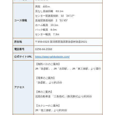
周長 400ｍ
見なし直線距離 63.1m
センター部路面傾斜 32゜24´17″
コース情報
直線部路面傾斜 2゜51´45″
ホーム幅員 10.1m
バック幅員 9.0m
センター幅員 7.3m
所在地
〒959-0323 新潟県西蒲原郡弥彦村弥彦2621
電話番号
0256-94-2066
公式サイトURL
https://www.yahikokeirin.com/
【無料バスのご案内】
JR「弥彦駅」、JR「吉田駅」、JR「東三条駅」より運行
【電車のご案内】
「弥彦駅」 より約15分
アクセス
【車のご案内】
北陸自動車道 「三条燕IC」(巻潟東IC)より約30分
【タクシーのご案内】
JR「燕三条駅」より約30分