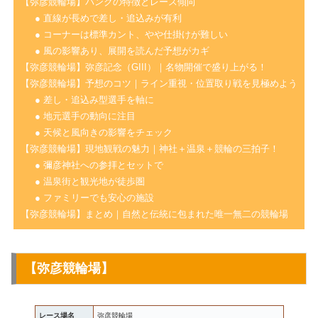
【弥彦競輪場】バンクの特徴とレース傾向
● 直線が長めで差し・追込みが有利
● コーナーは標準カント、やや仕掛けが難しい
● 風の影響あり、展開を読んだ予想がカギ
【弥彦競輪場】弥彦記念（GIII）｜名物開催で盛り上がる！
【弥彦競輪場】予想のコツ｜ライン重視・位置取り戦を見極めよう
● 差し・追込み型選手を軸に
● 地元選手の動向に注目
● 天候と風向きの影響をチェック
【弥彦競輪場】現地観戦の魅力｜神社＋温泉＋競輪の三拍子！
● 彌彦神社への参拝とセットで
● 温泉街と観光地が徒歩圏
● ファミリーでも安心の施設
【弥彦競輪場】まとめ｜自然と伝統に包まれた唯一無二の競輪場
【弥彦競輪場】
レース場名
弥彦競輪場