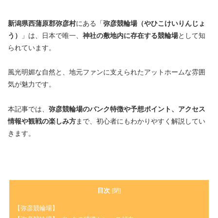
新潟県西蒲原郡弥彦村
にある「
弥彦競輪場（やひこけいりんじょ
う）
」は、日本で唯一、
神社の敷地内に存在する競輪場
として知
られています。
風光明媚な自然と、地元ファンに支えられたアットホームな雰囲
気が魅力です。
本記事では、
弥彦競輪場のバンク特徴や予想ポイント、アクセス
情報や観戦の楽しみ方
まで、初心者にもわかりやすく解説してい
きます。
目次
[
閉
]
【弥彦競輪場】