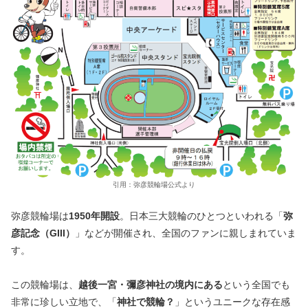
引用：弥彦競輪場公式より
弥彦競輪場は
1950年開設
。日本三大競輪のひとつといわれる「
弥
彦記念（GIII）
」などが開催され、全国のファンに親しまれていま
す。
この競輪場は、
越後一宮・彌彦神社の境内にある
という全国でも
非常に珍しい立地で、「
神社で競輪？
」というユニークな存在感