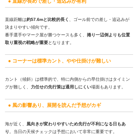
● 直線が長めで差し・追込みが有利
直線距離は
約57.6mと比較的長く
、ゴール前での差し・追込みが
決まりやすい傾向です。
番手選手やマーク屋が勝つケースも多く、
捲り一辺倒よりも位置
取り重視の戦略が重要
となります。
● コーナーは標準カント、やや仕掛けが難しい
カント（傾斜）は標準的で、特に内側からの早仕掛けはタイミン
グが難しく、
力任せの先行策は通用しにくい
場面もあります。
● 風の影響あり、展開を読んだ予想がカギ
海が近く、
風向きが変わりやすいため先行が不利になる日もあ
り
。当日の天候チェックは予想において非常に重要です。