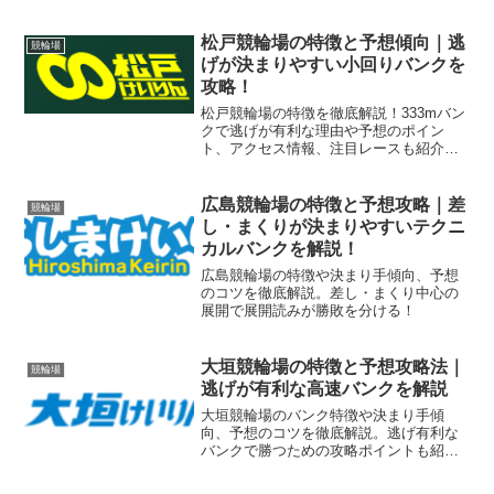
介。
松戸競輪場の特徴と予想傾向｜逃
競輪場
げが決まりやすい小回りバンクを
攻略！
松戸競輪場の特徴を徹底解説！333mバン
クで逃げが有利な理由や予想のポイン
ト、アクセス情報、注目レースも紹介し
ます。
広島競輪場の特徴と予想攻略｜差
競輪場
し・まくりが決まりやすいテクニ
カルバンクを解説！
広島競輪場の特徴や決まり手傾向、予想
のコツを徹底解説。差し・まくり中心の
展開で展開読みが勝敗を分ける！
大垣競輪場の特徴と予想攻略法｜
競輪場
逃げが有利な高速バンクを解説
大垣競輪場のバンク特徴や決まり手傾
向、予想のコツを徹底解説。逃げ有利な
バンクで勝つための攻略ポイントも紹
介！