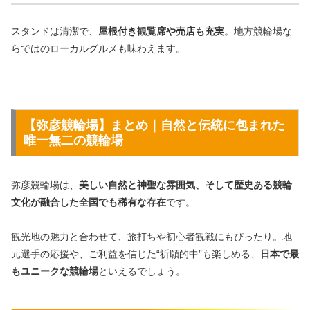
スタンドは清潔で、
屋根付き観覧席や売店も充実
。地方競輪場な
らではのローカルグルメも味わえます。
【弥彦競輪場】まとめ｜自然と伝統に包まれた
唯一無二の競輪場
弥彦競輪場は、
美しい自然と神聖な雰囲気、そして歴史ある競輪
文化が融合した全国でも稀有な存在
です。
観光地の魅力と合わせて、旅打ちや初心者観戦にもぴったり。地
元選手の応援や、ご利益を信じた“祈願的中”も楽しめる、
日本で最
もユニークな競輪場
といえるでしょう。